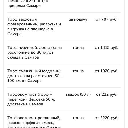
самосвалом (1–5 т) в
пределах Самаре
Торф верховой
за подачу
от 707 руб.
фрезерованный, разгрузка и
выгрузка на площадке в
Самаре
Торф низинный, доставка на
тонна
от 1415 руб.
расстояние до 30 км от
склада в Самаре
Торф смешанный (садовый),
тонна
от 1920 руб.
доставка на расстояние 30–
100 км от Самаре
Торфокомпост (торф +
мешок (50 л)
от 222 руб.
перегной), фасовка 50 л,
доставка в Самаре
Торфокомпост рослинный,
тонна
от 2220 руб.
навозо-торфяная смесь,
доставка тоннами в Самаре