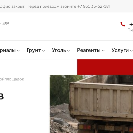
Офис закрыт. Перед приездом звоните +7 931 33-52-18!
+
т 455
Пн
ериалы
Грунт
Уголь
Реагенты
Услуги
ройплощадок
в