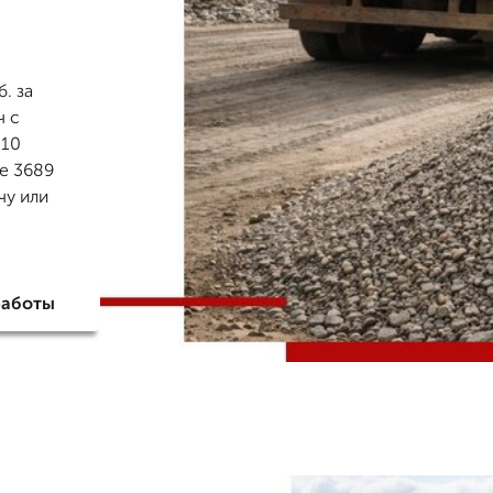
. за
ч с
 10
е 3689
чу или
работы