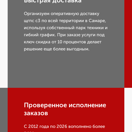
Быстрая доставка
Организуем оперативную доставку
щгпс с3 по всей территории в Самаре,
используя собственный парк техники и
гибкий график. При заказе услуги под
ключ скидка от 10 процентов делает
решение еще более выгодным.
Проверенное исполнение
заказов
С 2012 года по 2026 вополнено более