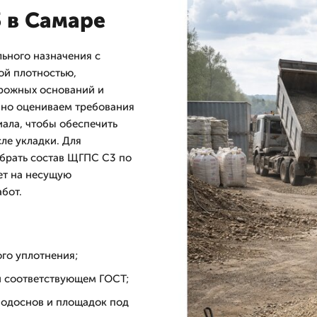
3 в Самаре
ьного назначения с
й плотностью,
рожных оснований и
бно оцениваем требования
ала, чтобы обеспечить
ле укладки. Для
обрать состав ЩГПС С3 по
ет на несущую
абот.
го уплотнения;
и соответствующем ГОСТ;
подоснов и площадок под