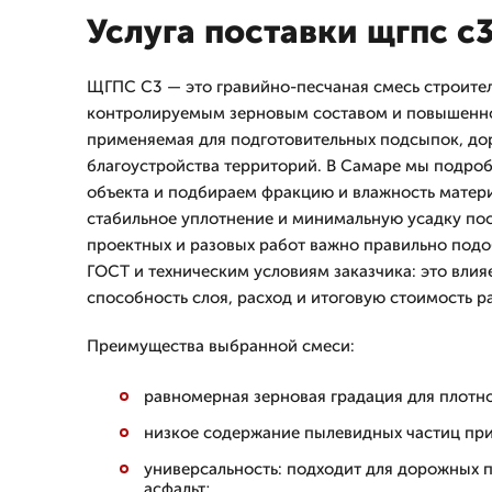
Услуга поставки щгпс с
ЩГПС С3 — это гравийно-песчаная смесь строител
контролируемым зерновым составом и повышенно
применяемая для подготовительных подсыпок, до
благоустройства территорий. В Самаре мы подро
объекта и подбираем фракцию и влажность матери
стабильное уплотнение и минимальную усадку пос
проектных и разовых работ важно правильно под
ГОСТ и техническим условиям заказчика: это влия
способность слоя, расход и итоговую стоимость р
Преимущества выбранной смеси:
равномерная зерновая градация для плотно
низкое содержание пылевидных частиц пр
универсальность: подходит для дорожных 
асфальт;