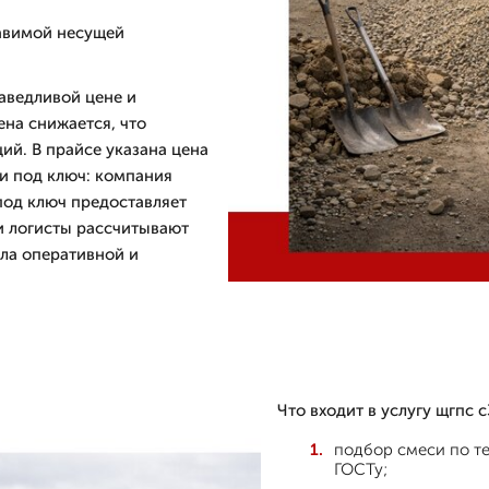
тавимой несущей
аведливой цене и
ена снижается, что
ий. В прайсе указана цена
и под ключ: компания
под ключ предоставляет
 и логисты рассчитывают
ла оперативной и
Что входит в услугу щгпс с
подбор смеси по те
ГОСТу;