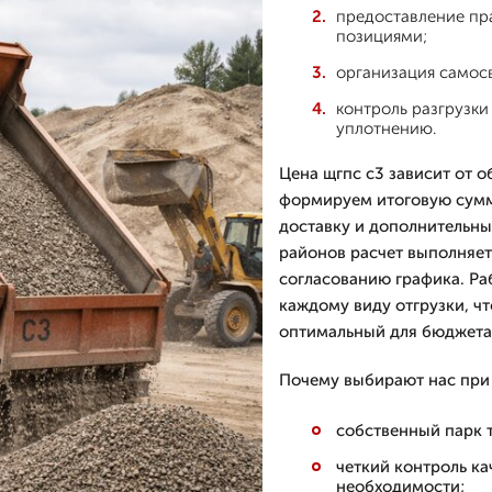
предоставление пра
позициями;
организация самосв
контроль разгрузки
уплотнению.
Цена щгпс с3 зависит от о
формируем итоговую сумму
доставку и дополнительны
районов расчет выполняет
согласованию графика. Ра
каждому виду отгрузки, ч
оптимальный для бюджета
Почему выбирают нас при 
собственный парк 
четкий контроль к
необходимости;