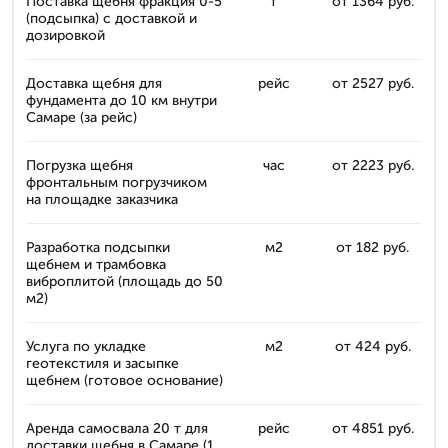
Поставка щебня фракция 0-5
т
от 1364 руб.
(подсыпка) с доставкой и
дозировкой
Доставка щебня для
рейс
от 2527 руб.
фундамента до 10 км внутри
Самаре (за рейс)
Погрузка щебня
час
от 2223 руб.
фронтальным погрузчиком
на площадке заказчика
Разработка подсыпки
м2
от 182 руб.
щебнем и трамбовка
виброплитой (площадь до 50
м2)
Услуга по укладке
м2
от 424 руб.
геотекстиля и засыпке
щебнем (готовое основание)
Аренда самосвала 20 т для
рейс
от 4851 руб.
доставки щебня в Самаре (1